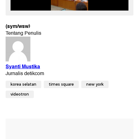
(sym/wsw)
korea selatan
times square
new york
videotron