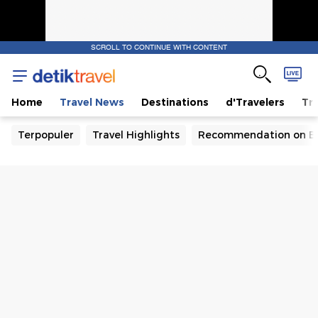
SCROLL TO CONTINUE WITH CONTENT
Home
Travel News
Destinations
d'Travelers
Tra
Terpopuler
Travel Highlights
Recommendation on B