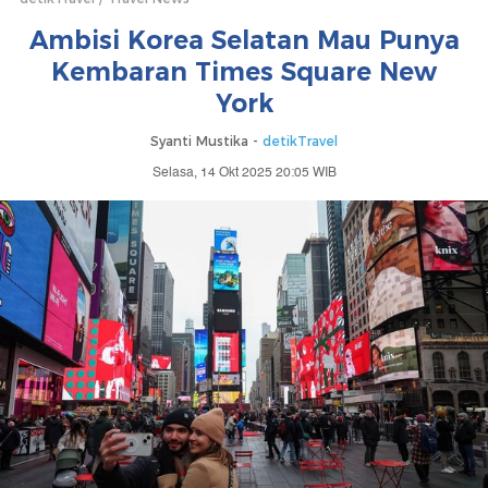
Ambisi Korea Selatan Mau Punya
Kembaran Times Square New
York
Syanti Mustika -
detikTravel
Selasa, 14 Okt 2025 20:05 WIB