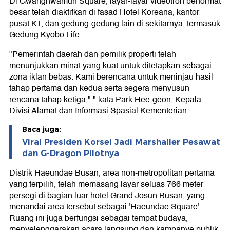
Di Gwanghwamun Square, layar-layar videotron berformat
besar telah diaktifkan di fasad Hotel Koreana, kantor
pusat KT, dan gedung-gedung lain di sekitarnya, termasuk
Gedung Kyobo Life.
"Pemerintah daerah dan pemilik properti telah
menunjukkan minat yang kuat untuk ditetapkan sebagai
zona iklan bebas. Kami berencana untuk meninjau hasil
tahap pertama dan kedua serta segera menyusun
rencana tahap ketiga," " kata Park Hee-geon, Kepala
Divisi Alamat dan Informasi Spasial Kementerian.
Baca juga:
Viral Presiden Korsel Jadi Marshaller Pesawat
dan G-Dragon Pilotnya
Distrik Haeundae Busan, area non-metropolitan pertama
yang terpilih, telah memasang layar seluas 766 meter
persegi di bagian luar hotel Grand Josun Busan, yang
menandai area tersebut sebagai 'Haeundae Square'.
Ruang ini juga berfungsi sebagai tempat budaya,
menyelenggarakan acara langsung dan kampanye publik.