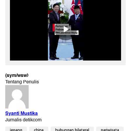
(sym/wsw)
jepang
china
hubungan bilateral
pariwisata