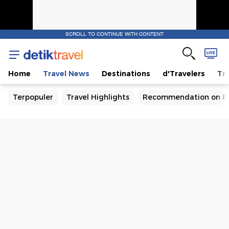
SCROLL TO CONTINUE WITH CONTENT
Home
Travel News
Destinations
d'Travelers
Tra
Terpopuler
Travel Highlights
Recommendation on B