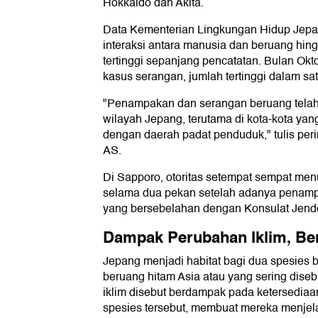
Hokkaido dan Akita.
Data Kementerian Lingkungan Hidup Jep
interaksi antara manusia dan beruang hin
tertinggi sepanjang pencatatan. Bulan Ok
kasus serangan, jumlah tertinggi dalam sat
"Penampakan dan serangan beruang telah
wilayah Jepang, terutama di kota-kota yan
dengan daerah padat penduduk," tulis per
AS.
Di Sapporo, otoritas setempat sempat m
selama dua pekan setelah adanya penam
yang bersebelahan dengan Konsulat Jende
Dampak Perubahan Iklim, Be
Jepang menjadi habitat bagi dua spesies 
beruang hitam Asia atau yang sering dise
iklim disebut berdampak pada ketersedi
spesies tersebut, membuat mereka menjelaj