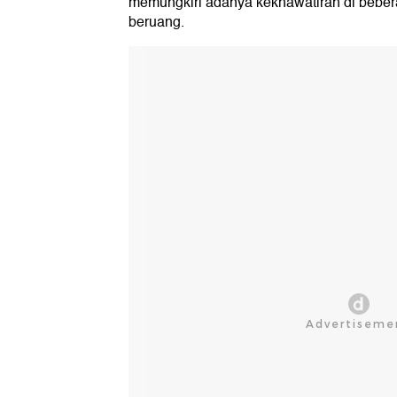
memungkiri adanya kekhawatiran di bebera
beruang.