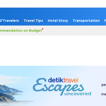
d'Travelers
Travel Tips
Hotel Story
Transportation
mmendation on Budget
pe
me