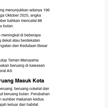
ang menunjukkan adanya 196
gga Oktober 2025, angka
tober bahkan mencatat 88
u bulan.
 meningkat di beberapa
g dekat atau berdekatan
ingatan dari Kedutaan Besar
enutup Taman Maruyama
pakan beruang di kawasan
ral AS.
ruang Masuk Kota
beruang: beruang cokelat dan
but beruang bulan. Perubahan
aan sumber makanan kedua
ah keluar dari habitat