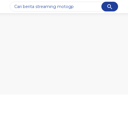
Cancel
Yang sedang ramai dicari
#1
ketik
#2
bromo
#3
streaming motogp
#4
prabowo
#5
data live draw sgp
Promoted
Terakhir yang dicari
Loading...