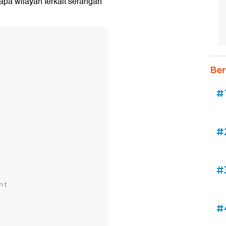
pa wilayah terkait serangan
Ber
#
#
#
#