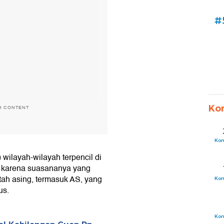
#
Ko
H CONTENT
Ko
 wilayah-wilayah terpencil di
n karena suasananya yang
ntah asing, termasuk AS, yang
Ko
us.
Ko