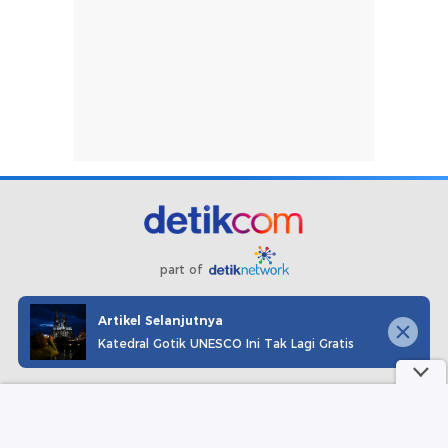
part of
Redaksi
Pedoman Media Siber
Karir
Kotak Pos
Artikel Selanjutnya
Info Iklan
Privacy Policy
Disclaimer
Katedral Gotik UNESCO Ini Tak Lagi Gratis