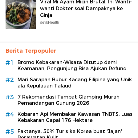
Viral Mi Ayam Micin Brutal, Ini Wanti-
wanti Dokter soal Dampaknya ke
Ginjal
detikHealth
Berita Terpopuler
#1
Bromo Kebakaran-Wisata Ditutup demi
Keamanan, Pengunjung Bisa Ajukan Refund
#2
Mari Sarapan Bubur Kacang Filipina yang Unik
ala Kepulauan Talaud
#3
7 Rekomendasi Tempat Glamping Murah
Pemandangan Gunung 2026
#4
Kobaran Api Membakar Kawasan TNBTS, Luas
Kebakaran Capai 176 Hektare
#5
Faktanya, 50% Turis ke Korea buat 'Jajan'
Perawatan Kulit