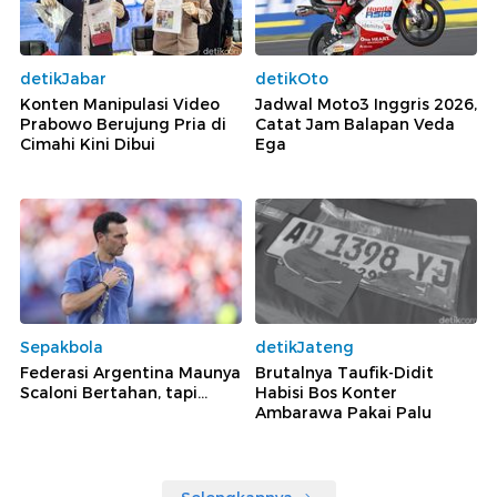
detikJabar
detikOto
Konten Manipulasi Video
Jadwal Moto3 Inggris 2026,
Prabowo Berujung Pria di
Catat Jam Balapan Veda
Cimahi Kini Dibui
Ega
Sepakbola
detikJateng
Federasi Argentina Maunya
Brutalnya Taufik-Didit
Scaloni Bertahan, tapi...
Habisi Bos Konter
Ambarawa Pakai Palu