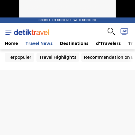
SCROLL TO CONTINUE WITH CONTENT
Home
Travel News
Destinations
d'Travelers
Tra
Terpopuler
Travel Highlights
Recommendation on B