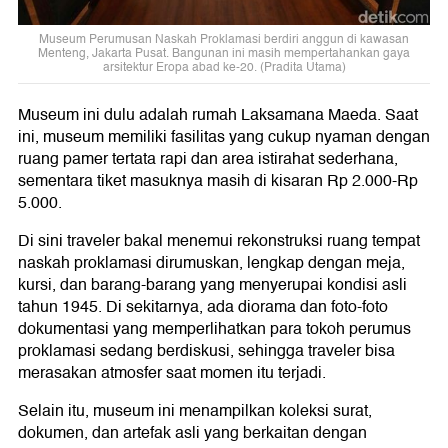
Museum Perumusan Naskah Proklamasi berdiri anggun di kawasan
Menteng, Jakarta Pusat. Bangunan ini masih mempertahankan gaya
arsitektur Eropa abad ke-20. (Pradita Utama)
Museum ini dulu adalah rumah Laksamana Maeda. Saat
ini, museum memiliki fasilitas yang cukup nyaman dengan
ruang pamer tertata rapi dan area istirahat sederhana,
sementara tiket masuknya masih di kisaran Rp 2.000-Rp
5.000.
Di sini traveler bakal menemui rekonstruksi ruang tempat
naskah proklamasi dirumuskan, lengkap dengan meja,
kursi, dan barang-barang yang menyerupai kondisi asli
tahun 1945. Di sekitarnya, ada diorama dan foto-foto
dokumentasi yang memperlihatkan para tokoh perumus
proklamasi sedang berdiskusi, sehingga traveler bisa
merasakan atmosfer saat momen itu terjadi.
Selain itu, museum ini menampilkan koleksi surat,
dokumen, dan artefak asli yang berkaitan dengan