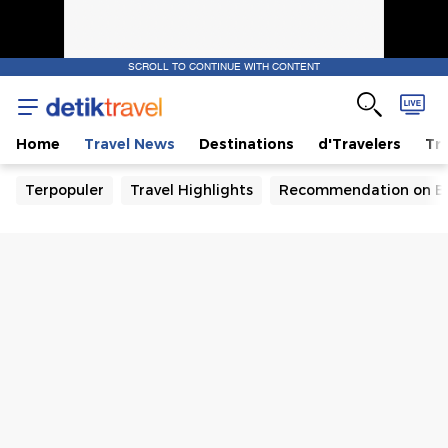
SCROLL TO CONTINUE WITH CONTENT
Home
Travel News
Destinations
d'Travelers
Tra
Terpopuler
Travel Highlights
Recommendation on B