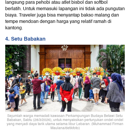
langsung para pehobi atau atlet bisbol dan softbol
berlatih. Untuk memasuki lapangan ini tidak ada pungutan
biaya. Traveler juga bisa menyantap bakso malang dan
tempe mendoan dengan harga yang relatif ramah di
kantong.
4. Setu Babakan
Sejumlah warga memadati kawasan Perkampungan Budaya Betawi Setu
Babakan, Sabtu (28/3/2026), untuk menyaksikan pertunjukan ondel-ondel
yang menjadi daya tarik utama selama libur Lebaran. (Muhammad Firman
Maulana/detikfoto)