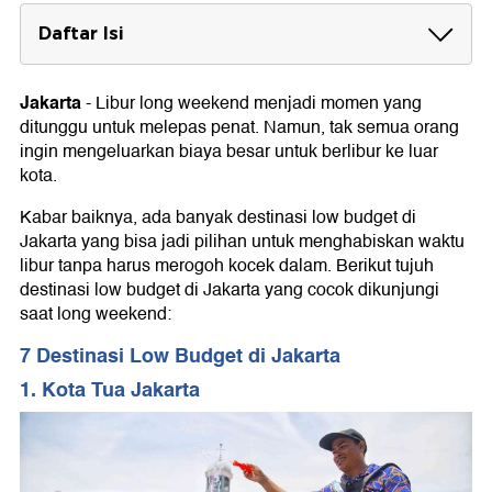
Daftar Isi
7 Destinasi Low Budget di Jakarta
1. Kota Tua Jakarta
Jakarta
-
Libur long weekend menjadi momen yang
2. Taman Bendera Pusaka
ditunggu untuk melepas penat. Namun, tak semua orang
3. Hutan Kota GBK & Lapangan Bisbol GBK
ingin mengeluarkan biaya besar untuk berlibur ke luar
4. Setu Babakan
kota.
5. Taman Margasatwa Ragunan
6. Museum Nasional, Museum Perumusan Naskah
Kabar baiknya, ada banyak destinasi low budget di
Proklamasi, Museum Kebangkitan Nasional,
Jakarta yang bisa jadi pilihan untuk menghabiskan waktu
Museum Tekstil
libur tanpa harus merogoh kocek dalam. Berikut tujuh
7. RPTRA Kalijodo
destinasi low budget di Jakarta yang cocok dikunjungi
saat long weekend:
7 Destinasi Low Budget di Jakarta
1. Kota Tua Jakarta