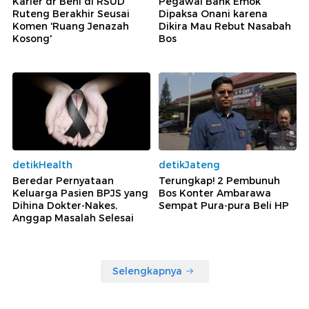
Karier dr Beni di RSUD
Pegawai Bank Emok
Ruteng Berakhir Seusai
Dipaksa Onani karena
Komen 'Ruang Jenazah
Dikira Mau Rebut Nasabah
Kosong'
Bos
detikHealth
detikJateng
Beredar Pernyataan
Terungkap! 2 Pembunuh
Keluarga Pasien BPJS yang
Bos Konter Ambarawa
Dihina Dokter-Nakes,
Sempat Pura-pura Beli HP
Anggap Masalah Selesai
Selengkapnya