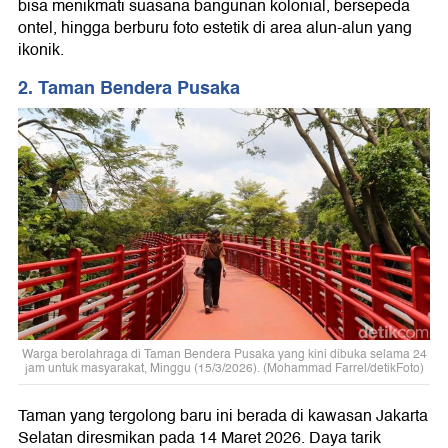
bisa menikmati suasana bangunan kolonial, bersepeda
ontel, hingga berburu foto estetik di area alun-alun yang
ikonik.
2. Taman Bendera Pusaka
Warga berolahraga di Taman Bendera Pusaka yang kini dibuka selama 24
jam untuk masyarakat, Minggu (15/3/2026). (Mohammad Farrel/detikFoto)
Taman yang tergolong baru ini berada di kawasan Jakarta
Selatan diresmikan pada 14 Maret 2026. Daya tarik