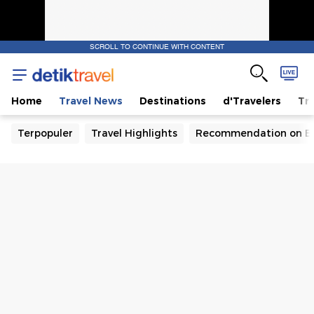
SCROLL TO CONTINUE WITH CONTENT
Home
Travel News
Destinations
d'Travelers
Tra
Terpopuler
Travel Highlights
Recommendation on B