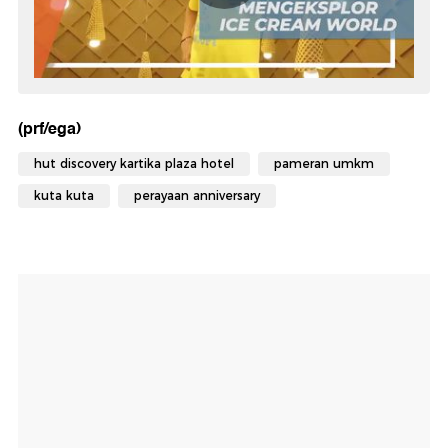
(prf/ega)
hut discovery kartika plaza hotel
pameran umkm
kuta kuta
perayaan anniversary