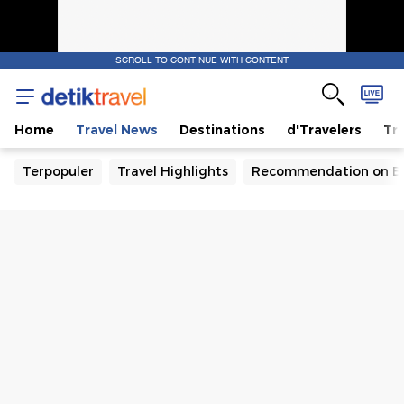
SCROLL TO CONTINUE WITH CONTENT
Home
Travel News
Destinations
d'Travelers
Tra
Terpopuler
Travel Highlights
Recommendation on B