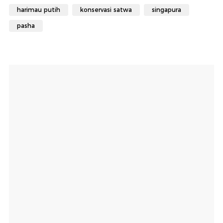
harimau putih
konservasi satwa
singapura
pasha