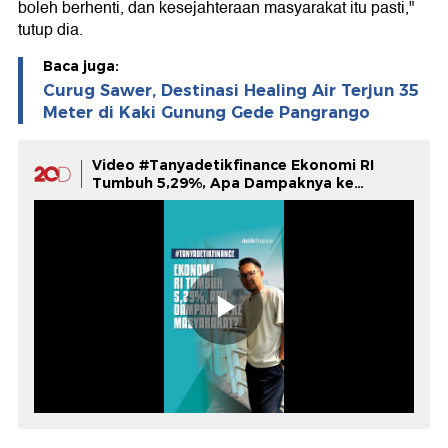
boleh berhenti, dan kesejahteraan masyarakat itu pasti,"
tutup dia.
Baca juga:
Curug Sawer, Destinasi Healing Air Terjun 35
Meter di Kaki Gunung Gede Pangrango
Video #Tanyadetikfinance Ekonomi RI
Tumbuh 5,29%, Apa Dampaknya ke
Masyarakat?