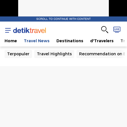
SCROLL TO CONTINUE WITH CONTENT
Home
Travel News
Destinations
d'Travelers
Tra
Terpopuler
Travel Highlights
Recommendation on B