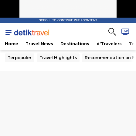
SCROLL TO CONTINUE WITH CONTENT
Home
Travel News
Destinations
d'Travelers
Tra
Terpopuler
Travel Highlights
Recommendation on B