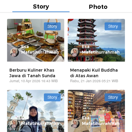
Story
Photo
Story
Story
Esa
Esa
Mafatihurrahmah
Mafatihurrahmah
Berburu Kuliner Khas
Menapaki Kuil Buddha
Jawa di Tanah Sunda
di Atas Awan
Jumat, 10 Apr 2026 16:43 WIB
Rabu, 21 Jan 2026 05:21 WIB
Story
Story
Esa
Esa
Mafatihurrahmah
Mafatihurrahmah