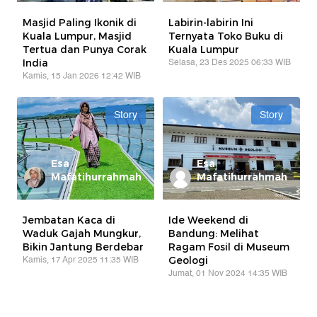
Masjid Paling Ikonik di
Labirin-labirin Ini
Kuala Lumpur, Masjid
Ternyata Toko Buku di
Tertua dan Punya Corak
Kuala Lumpur
Selasa, 23 Des 2025 06:33 WIB
India
Kamis, 15 Jan 2026 12:42 WIB
Story
Story
Esa
Esa
Mafatihurrahmah
Mafatihurrahmah
Jembatan Kaca di
Ide Weekend di
Waduk Gajah Mungkur,
Bandung: Melihat
Bikin Jantung Berdebar
Ragam Fosil di Museum
Kamis, 17 Apr 2025 11:35 WIB
Geologi
Jumat, 01 Nov 2024 14:35 WIB