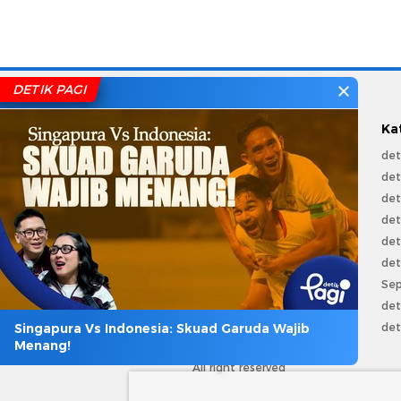
DETIK PAGI
Ka
det
det
part of
det
det
Connect With Us
det
det
Sep
det
Singapura Vs Indonesia: Skuad Garuda Wajib
det
Menang!
Copyright @ 2026 detikcom.
All right reserved