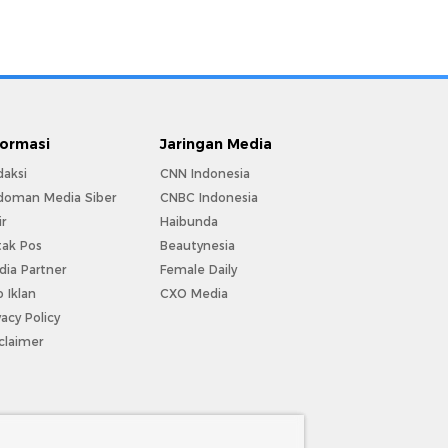
formasi
Jaringan Media
daksi
CNN Indonesia
doman Media Siber
CNBC Indonesia
ir
Haibunda
tak Pos
Beautynesia
ia Partner
Female Daily
o Iklan
CXO Media
vacy Policy
claimer