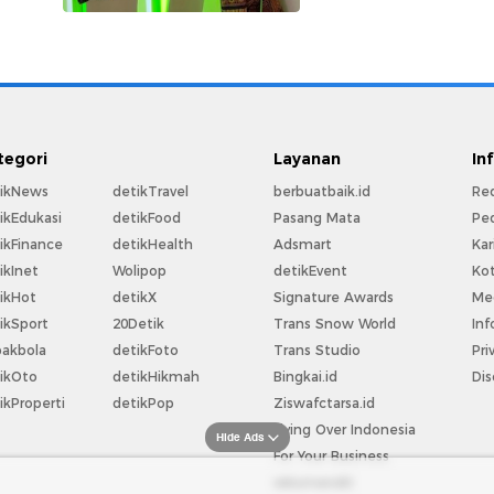
tegori
Layanan
In
ikNews
detikTravel
berbuatbaik.id
Re
ikEdukasi
detikFood
Pasang Mata
Pe
ikFinance
detikHealth
Adsmart
Kar
ikInet
Wolipop
detikEvent
Ko
ikHot
detikX
Signature Awards
Med
ikSport
20Detik
Trans Snow World
Inf
akbola
detikFoto
Trans Studio
Pri
ikOto
detikHikmah
Bingkai.id
Dis
ikProperti
detikPop
Ziswafctarsa.id
Flying Over Indonesia
Hide Ads
For Your Business
rekomendit