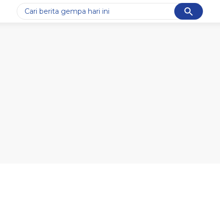
Cancel
Yang sedang ramai dicari
#1
data live draw sgp
#2
gempa hari ini
#3
prabowo
#4
iran
#5
demo
Promoted
Terakhir yang dicari
Loading...