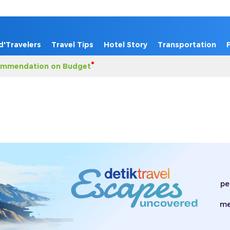
d'Travelers
Travel Tips
Hotel Story
Transportation
mmendation on Budget
pe
me