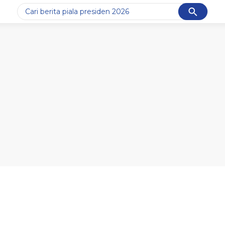
Cancel
Yang sedang ramai dicari
#1
data live draw sgp
#2
piala presiden 2026
#3
prabowo
#4
iran
#5
gempa hari ini
Promoted
Terakhir yang dicari
Loading...