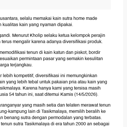
nusantara, selalu memakai kain sutra home made
 kualitas kain yang nyaman dipakai.
rgandi. Menurut Kholip selaku ketua kelompok perajin
 terus mengalir karena adanya diversifikasi produk.
emodifikasi tenun di kain katun dan piskot, bordir
enyesuaikan permintaan pasar yang semakin kesulitan
arga terjangkau.
lebih kompetitif, diversifikasi ini memungkinkan
ain yang lebih tebal untuk pakaian pria atau kain yang
Tasikmalaya. Karena hanya kami yang tersisa masih
usia 54 tahun ini, saat ditemui Kamis (14/5/2026).
anganyar yang masih setia dan telaten merawat tenun
ng-kampung lain di Tasikmalaya, memilih beralih ke
an benang sutra dengan permodalan yang terbatas.
nun sutra Tasikmalaya di era tahun 2000 an sebagai