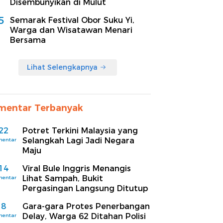
Disembunyikan di Mulut
5
Semarak Festival Obor Suku Yi,
Warga dan Wisatawan Menari
Bersama
Lihat Selengkapnya
mentar Terbanyak
22
Potret Terkini Malaysia yang
Selangkah Lagi Jadi Negara
mentar
Maju
14
Viral Bule Inggris Menangis
Lihat Sampah, Bukit
mentar
Pergasingan Langsung Ditutup
8
Gara-gara Protes Penerbangan
Delay, Warga 62 Ditahan Polisi
mentar