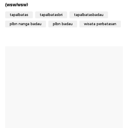
(wsw/wsw)
tapalbatas
tapalbatasbri
tapalbatasbadau
plbn nanga badau
plbn badau
wisata perbatasan