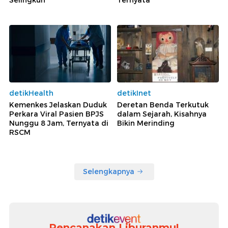
Selingkuh
Ternyata
detikHealth
detikInet
Kemenkes Jelaskan Duduk
Deretan Benda Terkutuk
Perkara Viral Pasien BPJS
dalam Sejarah, Kisahnya
Nunggu 8 Jam, Ternyata di
Bikin Merinding
RSCM
Selengkapnya
Rencanakan Liburanmu!