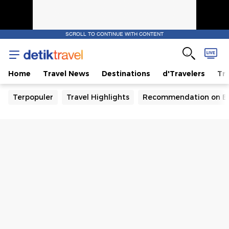
SCROLL TO CONTINUE WITH CONTENT
Home
Travel News
Destinations
d'Travelers
Tra
Terpopuler
Travel Highlights
Recommendation on B