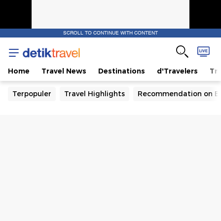
SCROLL TO CONTINUE WITH CONTENT
Home
Travel News
Destinations
d'Travelers
Tra
Terpopuler
Travel Highlights
Recommendation on B