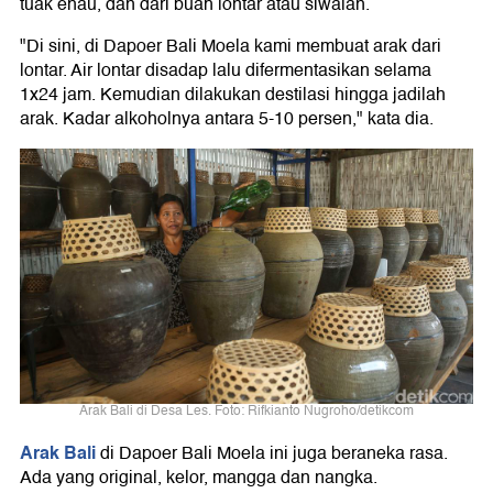
tuak enau, dan dari buah lontar atau siwalan.
"Di sini, di Dapoer Bali Moela kami membuat arak dari
lontar. Air lontar disadap lalu difermentasikan selama
1x24 jam. Kemudian dilakukan destilasi hingga jadilah
arak. Kadar alkoholnya antara 5-10 persen," kata dia.
Arak Bali di Desa Les. Foto: Rifkianto Nugroho/detikcom
Arak Bali
di Dapoer Bali Moela ini juga beraneka rasa.
Ada yang original, kelor, mangga dan nangka.