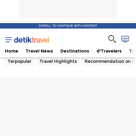
SCROLL TO CONTINUE WITH CONTENT
Home
Travel News
Destinations
d'Travelers
Tra
Terpopuler
Travel Highlights
Recommendation on B