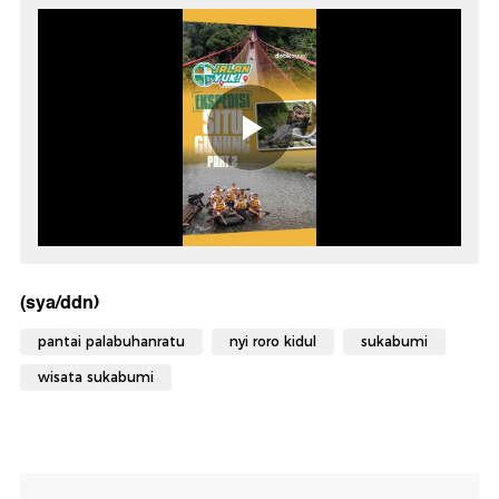
(sya/ddn)
pantai palabuhanratu
nyi roro kidul
sukabumi
wisata sukabumi