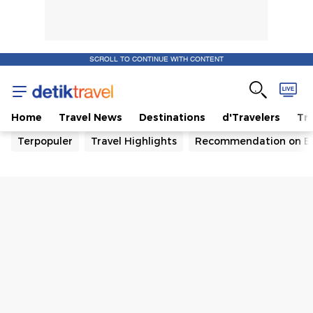
SCROLL TO CONTINUE WITH CONTENT
Home
Travel News
Destinations
d'Travelers
Tra
Terpopuler
Travel Highlights
Recommendation on B