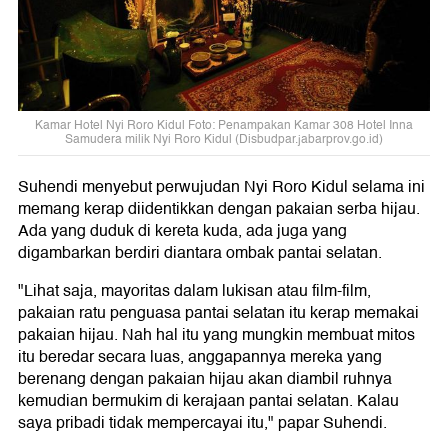
Kamar Hotel Nyi Roro Kidul Foto: Penampakan Kamar 308 Hotel Inna
Samudera milik Nyi Roro Kidul (Disbudpar.jabarprov.go.id)
Suhendi menyebut perwujudan Nyi Roro Kidul selama ini
memang kerap diidentikkan dengan pakaian serba hijau.
Ada yang duduk di kereta kuda, ada juga yang
digambarkan berdiri diantara ombak pantai selatan.
"Lihat saja, mayoritas dalam lukisan atau film-film,
pakaian ratu penguasa pantai selatan itu kerap memakai
pakaian hijau. Nah hal itu yang mungkin membuat mitos
itu beredar secara luas, anggapannya mereka yang
berenang dengan pakaian hijau akan diambil ruhnya
kemudian bermukim di kerajaan pantai selatan. Kalau
saya pribadi tidak mempercayai itu," papar Suhendi.