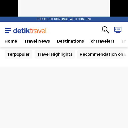
SCROLL TO CONTINUE WITH CONTENT
Home
Travel News
Destinations
d'Travelers
Tra
Terpopuler
Travel Highlights
Recommendation on B