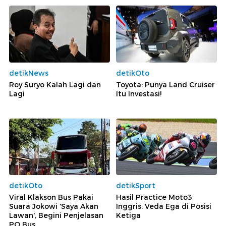
detikNews
detikOto
Roy Suryo Kalah Lagi dan
Toyota: Punya Land Cruiser
Lagi
Itu Investasi!
detikOto
detikSport
Viral Klakson Bus Pakai
Hasil Practice Moto3
Suara Jokowi 'Saya Akan
Inggris: Veda Ega di Posisi
Lawan', Begini Penjelasan
Ketiga
PO Bus