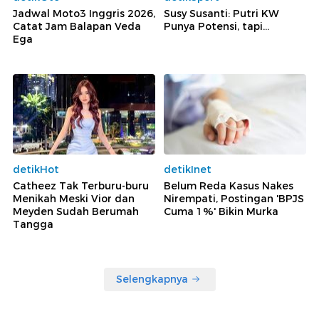
Jadwal Moto3 Inggris 2026,
Susy Susanti: Putri KW
Catat Jam Balapan Veda
Punya Potensi, tapi...
Ega
detikHot
detikInet
Catheez Tak Terburu-buru
Belum Reda Kasus Nakes
Menikah Meski Vior dan
Nirempati, Postingan 'BPJS
Meyden Sudah Berumah
Cuma 1%' Bikin Murka
Tangga
Selengkapnya