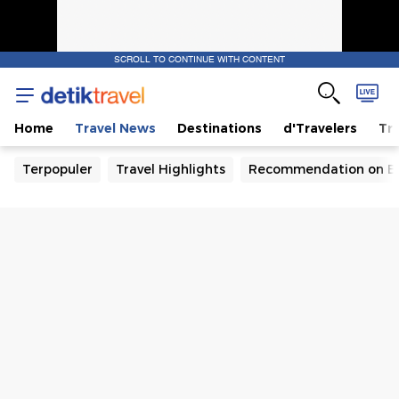
SCROLL TO CONTINUE WITH CONTENT
Home
Travel News
Destinations
d'Travelers
Tra
Terpopuler
Travel Highlights
Recommendation on B