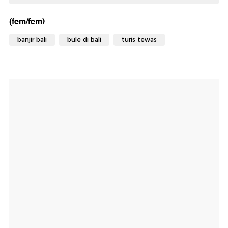
(fem/fem)
banjir bali
bule di bali
turis tewas