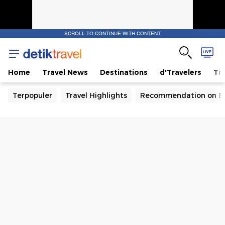
SCROLL TO CONTINUE WITH CONTENT
Home
Travel News
Destinations
d'Travelers
Tra
Terpopuler
Travel Highlights
Recommendation on B