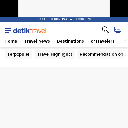
SCROLL TO CONTINUE WITH CONTENT
Home
Travel News
Destinations
d'Travelers
Tra
Terpopuler
Travel Highlights
Recommendation on B