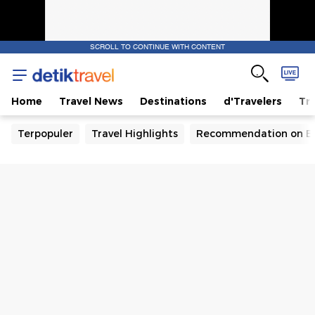
SCROLL TO CONTINUE WITH CONTENT
Home
Travel News
Destinations
d'Travelers
Tra
Terpopuler
Travel Highlights
Recommendation on B