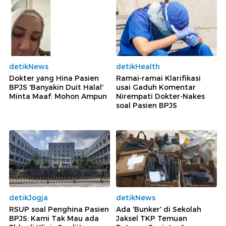
detikNews
detikHealth
Dokter yang Hina Pasien
Ramai-ramai Klarifikasi
BPJS 'Banyakin Duit Halal'
usai Gaduh Komentar
Minta Maaf: Mohon Ampun
Nirempati Dokter-Nakes
soal Pasien BPJS
detikJogja
detikNews
RSUP soal Penghina Pasien
Ada 'Bunker' di Sekolah
BPJS: Kami Tak Mau ada
Jaksel TKP Temuan