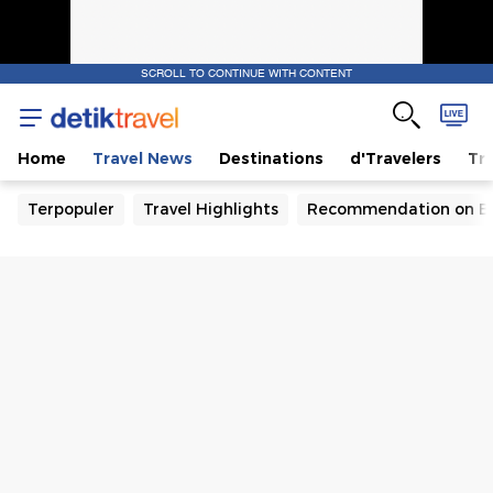
SCROLL TO CONTINUE WITH CONTENT
Home
Travel News
Destinations
d'Travelers
Tra
Terpopuler
Travel Highlights
Recommendation on B