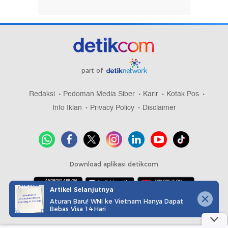
part of
Redaksi
Pedoman Media Siber
Karir
Kotak Pos
Info Iklan
Privacy Policy
Disclaimer
Download aplikasi detikcom
Artikel Selanjutnya
Aturan Baru! WNI ke Vietnam Hanya Dapat
Copyright @ 2026 detikcom, All right reserved
Bebas Visa 14 Hari