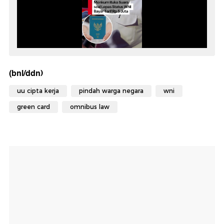
(bnl/ddn)
uu cipta kerja
pindah warga negara
wni
green card
omnibus law