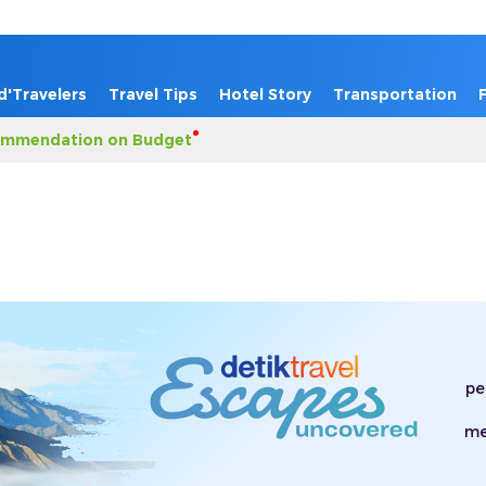
d'Travelers
Travel Tips
Hotel Story
Transportation
mmendation on Budget
pe
me