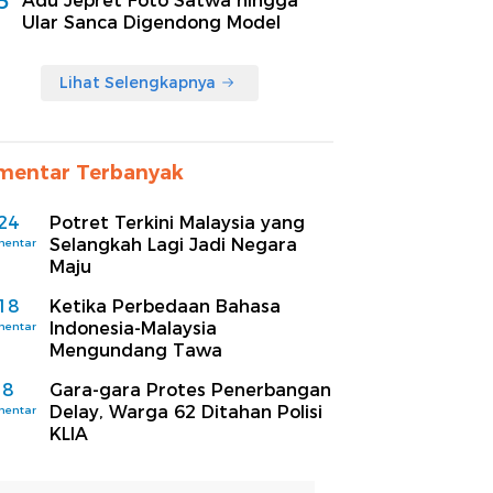
5
Adu Jepret Foto Satwa hingga
Ular Sanca Digendong Model
Lihat Selengkapnya
mentar Terbanyak
24
Potret Terkini Malaysia yang
Selangkah Lagi Jadi Negara
mentar
Maju
18
Ketika Perbedaan Bahasa
Indonesia-Malaysia
mentar
Mengundang Tawa
8
Gara-gara Protes Penerbangan
Delay, Warga 62 Ditahan Polisi
mentar
KLIA