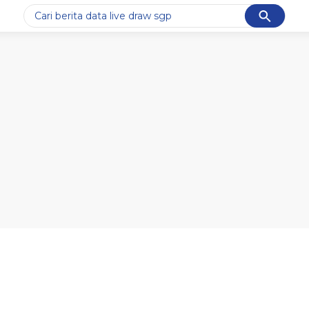
Cancel
Yang sedang ramai dicari
#1
motogp
#2
bromo
#3
moto3
#4
iran
#5
data live draw sgp
Promoted
Terakhir yang dicari
Loading...