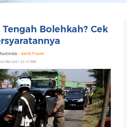
 Tengah Bolehkah? Cek
rsyaratannya
Mustinda -
detikTravel
 06 Mei 2021 22:15 WIB