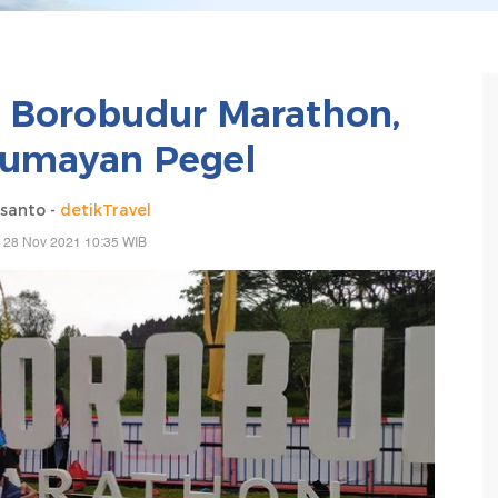
ta Borobudur Marathon,
Lumayan Pegel
santo -
detikTravel
 28 Nov 2021 10:35 WIB