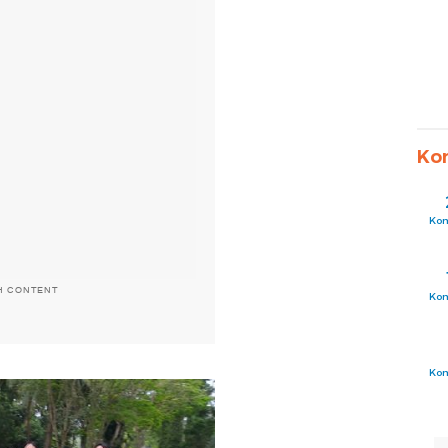
Ko
Ko
H CONTENT
Ko
Ko