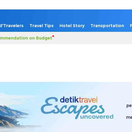
d'Travelers
Travel Tips
Hotel Story
Transportation
mmendation on Budget
pe
me