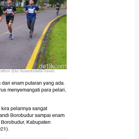
rathon (Eko Susanto/detikTravel)
dari enam putaran yang ada.
terus menyemangati para pelari,
kira pelarinya sangat
Candi Borobudur sampai enam
di Borobudur, Kabupaten
21).