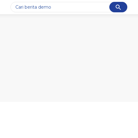
Cancel
Yang sedang ramai dicari
#1
gempa hari ini
#2
gempa
#3
iran
#4
demo
#5
prabowo
Promoted
Terakhir yang dicari
Loading...