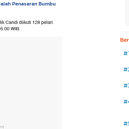
Malah Penasaran Bumbu
 Candi diikuti 128 pelari.
05.00 WIB.
Ber
#
#
#
#
#