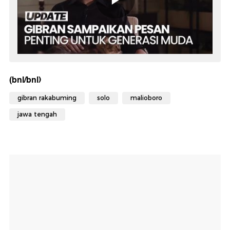
(bnl/bnl)
gibran rakabuming
solo
malioboro
jawa tengah