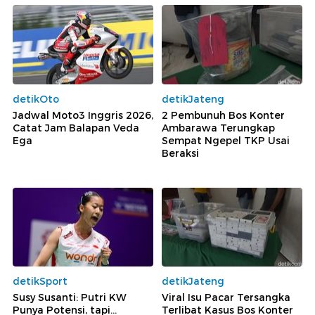
detikOto
detikJateng
Jadwal Moto3 Inggris 2026,
2 Pembunuh Bos Konter
Catat Jam Balapan Veda
Ambarawa Terungkap
Ega
Sempat Ngepel TKP Usai
Beraksi
detikSport
detikJateng
Susy Susanti: Putri KW
Viral Isu Pacar Tersangka
Punya Potensi, tapi...
Terlibat Kasus Bos Konter