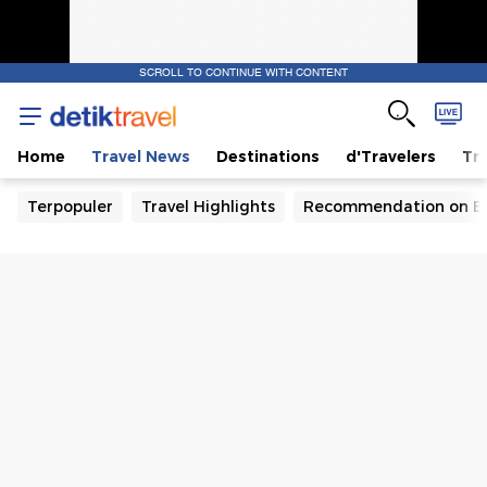
SCROLL TO CONTINUE WITH CONTENT
Home
Travel News
Destinations
d'Travelers
Tra
Terpopuler
Travel Highlights
Recommendation on B