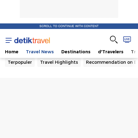
SCROLL TO CONTINUE WITH CONTENT
Home
Travel News
Destinations
d'Travelers
Tra
Terpopuler
Travel Highlights
Recommendation on B