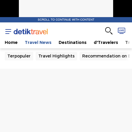
SCROLL TO CONTINUE WITH CONTENT
Home
Travel News
Destinations
d'Travelers
Tra
Terpopuler
Travel Highlights
Recommendation on B