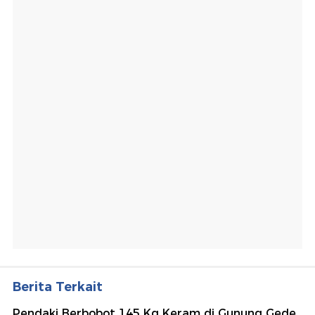
Berita Terkait
Pendaki Berbobot 145 Kg Keram di Gunung Gede