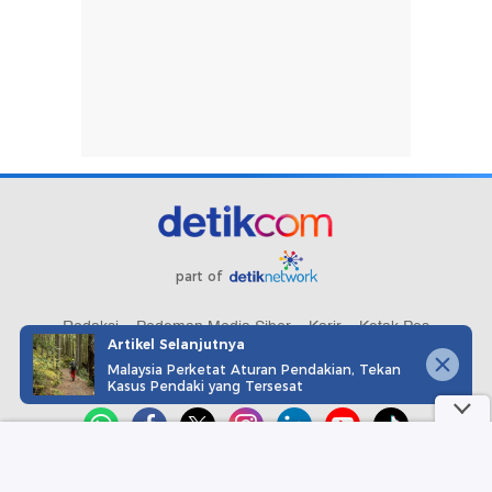
part of
Redaksi
Pedoman Media Siber
Karir
Kotak Pos
Artikel Selanjutnya
Info Iklan
Privacy Policy
Disclaimer
Malaysia Perketat Aturan Pendakian, Tekan
Kasus Pendaki yang Tersesat
Download aplikasi detikcom