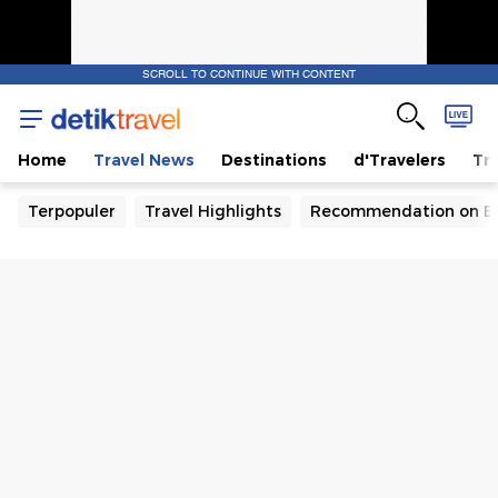
SCROLL TO CONTINUE WITH CONTENT
Home
Travel News
Destinations
d'Travelers
Tra
Terpopuler
Travel Highlights
Recommendation on B