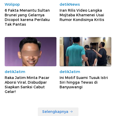
Wolipop
detikNews
6 Fakta Menantu Sultan
Iran Rilis Video Langka
Brunei yang Gelarnya
Mojtaba Khamenei Usai
Dicopot karena Perilaku
Rumor Kondisinya Kritis
Tak Pantas
detikJatim
detikJatim
Raka Jatim Minta Pacar
Ini Motif Suami Tusuk Istri
Aborsi Viral, Disbudpar
Siri hingga Tewas di
Siapkan Sanksi Cabut
Banyuwangi
Gelar!
Selengkapnya