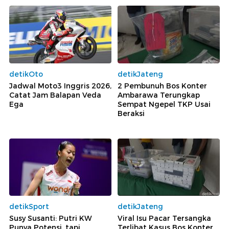
detikOto
detikJateng
Jadwal Moto3 Inggris 2026,
2 Pembunuh Bos Konter
Catat Jam Balapan Veda
Ambarawa Terungkap
Ega
Sempat Ngepel TKP Usai
Beraksi
detikSport
detikJateng
Susy Susanti: Putri KW
Viral Isu Pacar Tersangka
Punya Potensi, tapi...
Terlibat Kasus Bos Konter