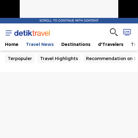
SCROLL TO CONTINUE WITH CONTENT
Home
Travel News
Destinations
d'Travelers
Tra
Terpopuler
Travel Highlights
Recommendation on B