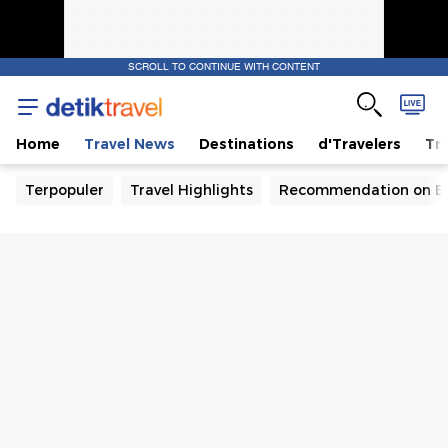
SCROLL TO CONTINUE WITH CONTENT
Home
Travel News
Destinations
d'Travelers
Tra
Terpopuler
Travel Highlights
Recommendation on B