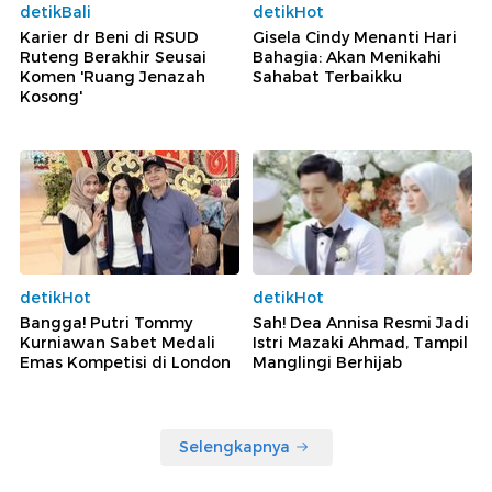
detikBali
detikHot
Karier dr Beni di RSUD
Gisela Cindy Menanti Hari
Ruteng Berakhir Seusai
Bahagia: Akan Menikahi
Komen 'Ruang Jenazah
Sahabat Terbaikku
Kosong'
detikHot
detikHot
Bangga! Putri Tommy
Sah! Dea Annisa Resmi Jadi
Kurniawan Sabet Medali
Istri Mazaki Ahmad, Tampil
Emas Kompetisi di London
Manglingi Berhijab
Selengkapnya