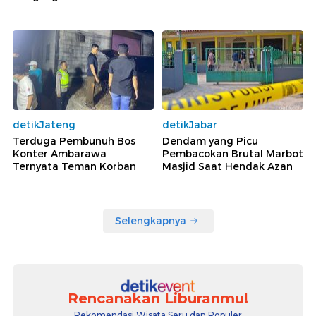
detikJateng
detikJabar
Terduga Pembunuh Bos
Dendam yang Picu
Konter Ambarawa
Pembacokan Brutal Marbot
Ternyata Teman Korban
Masjid Saat Hendak Azan
Selengkapnya
Rencanakan Liburanmu!
Rekomendasi Wisata Seru dan Populer