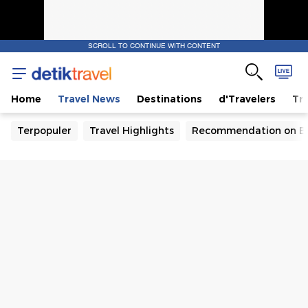
SCROLL TO CONTINUE WITH CONTENT
Home
Travel News
Destinations
d'Travelers
Tra
Terpopuler
Travel Highlights
Recommendation on B