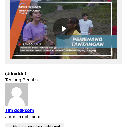
(ddn/ddn)
artikel terpopuler detiktravel