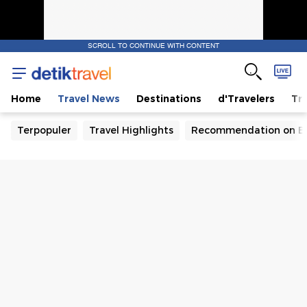
SCROLL TO CONTINUE WITH CONTENT
Home
Travel News
Destinations
d'Travelers
Tra
Terpopuler
Travel Highlights
Recommendation on B