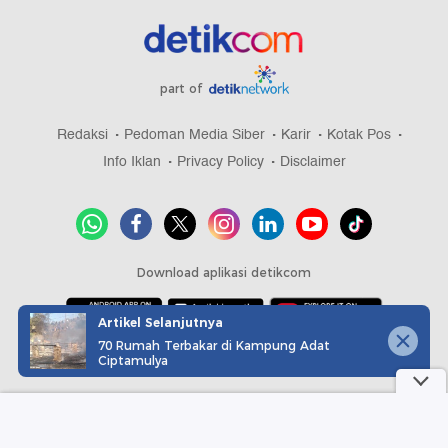
part of
Redaksi
Pedoman Media Siber
Karir
Kotak Pos
Info Iklan
Privacy Policy
Disclaimer
Download aplikasi detikcom
Artikel Selanjutnya
70 Rumah Terbakar di Kampung Adat
Copyright @ 2026 detikcom, All right reserved
Ciptamulya