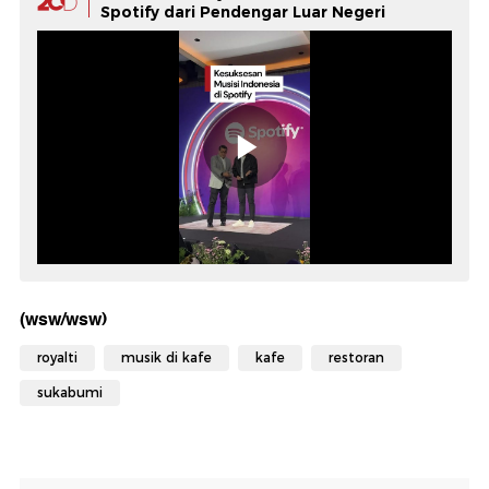
Spotify dari Pendengar Luar Negeri
(wsw/wsw)
royalti
musik di kafe
kafe
restoran
sukabumi