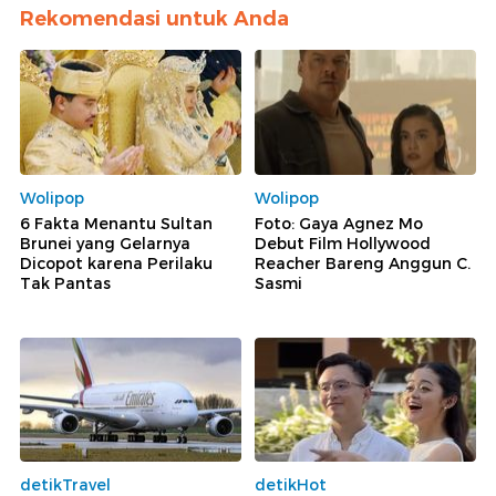
Rekomendasi untuk Anda
Wolipop
Wolipop
6 Fakta Menantu Sultan
Foto: Gaya Agnez Mo
Brunei yang Gelarnya
Debut Film Hollywood
Dicopot karena Perilaku
Reacher Bareng Anggun C.
Tak Pantas
Sasmi
detikTravel
detikHot