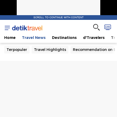
SCROLL TO CONTINUE WITH CONTENT
Home
Travel News
Destinations
d'Travelers
Tra
Terpopuler
Travel Highlights
Recommendation on B