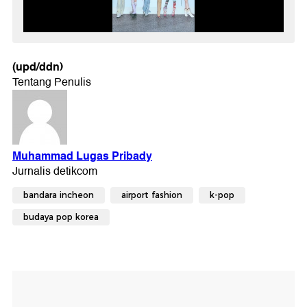
(upd/ddn)
bandara incheon
airport fashion
k-pop
budaya pop korea