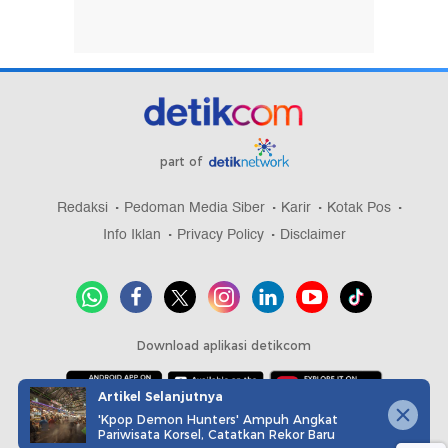
part of
Redaksi
Pedoman Media Siber
Karir
Kotak Pos
Info Iklan
Privacy Policy
Disclaimer
Download aplikasi detikcom
Artikel Selanjutnya
'Kpop Demon Hunters' Ampuh Angkat
Copyright @ 2026 detikcom, All right reserved
Pariwisata Korsel, Catatkan Rekor Baru