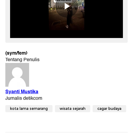
(sym/fem)
kota lama semarang
wisata sejarah
cagar budaya