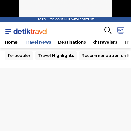
SCROLL TO CONTINUE WITH CONTENT
Home
Travel News
Destinations
d'Travelers
Tra
Terpopuler
Travel Highlights
Recommendation on B