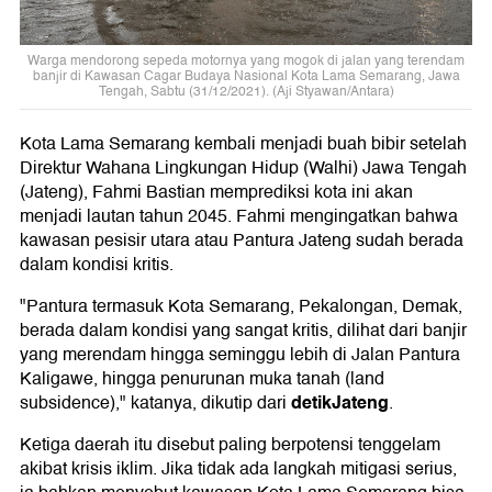
Warga mendorong sepeda motornya yang mogok di jalan yang terendam
banjir di Kawasan Cagar Budaya Nasional Kota Lama Semarang, Jawa
Tengah, Sabtu (31/12/2021). (Aji Styawan/Antara)
Kota Lama Semarang kembali menjadi buah bibir setelah
Direktur Wahana Lingkungan Hidup (Walhi) Jawa Tengah
(Jateng), Fahmi Bastian memprediksi kota ini akan
menjadi lautan tahun 2045. Fahmi mengingatkan bahwa
kawasan pesisir utara atau Pantura Jateng sudah berada
dalam kondisi kritis.
"Pantura termasuk Kota Semarang, Pekalongan, Demak,
berada dalam kondisi yang sangat kritis, dilihat dari banjir
yang merendam hingga seminggu lebih di Jalan Pantura
Kaligawe, hingga penurunan muka tanah (land
detikJateng
subsidence)," katanya, dikutip dari
.
Ketiga daerah itu disebut paling berpotensi tenggelam
akibat krisis iklim. Jika tidak ada langkah mitigasi serius,