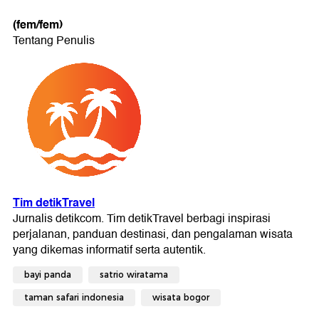
(fem/fem)
bayi panda
satrio wiratama
taman safari indonesia
wisata bogor