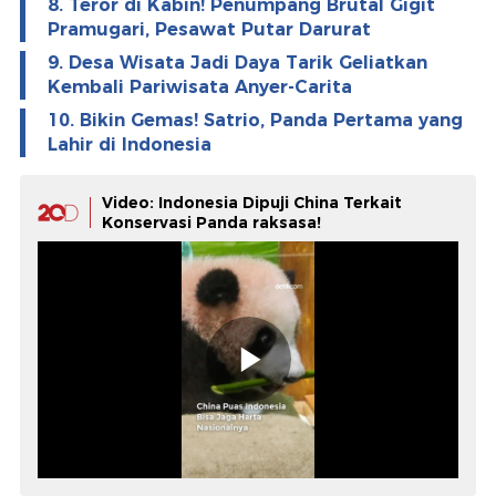
8. Teror di Kabin! Penumpang Brutal Gigit
Pramugari, Pesawat Putar Darurat
9. Desa Wisata Jadi Daya Tarik Geliatkan
Kembali Pariwisata Anyer-Carita
10. Bikin Gemas! Satrio, Panda Pertama yang
Lahir di Indonesia
Video: Indonesia Dipuji China Terkait
Konservasi Panda raksasa!