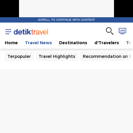
SCROLL TO CONTINUE WITH CONTENT
Home
Travel News
Destinations
d'Travelers
Tra
Terpopuler
Travel Highlights
Recommendation on B