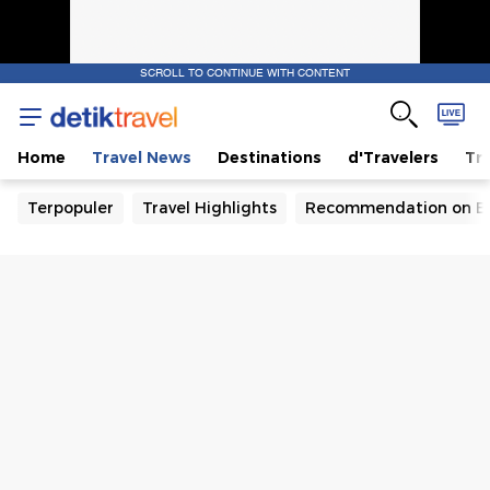
SCROLL TO CONTINUE WITH CONTENT
Home
Travel News
Destinations
d'Travelers
Tra
Terpopuler
Travel Highlights
Recommendation on B