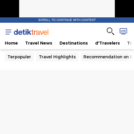
SCROLL TO CONTINUE WITH CONTENT
Home
Travel News
Destinations
d'Travelers
Tra
Terpopuler
Travel Highlights
Recommendation on B