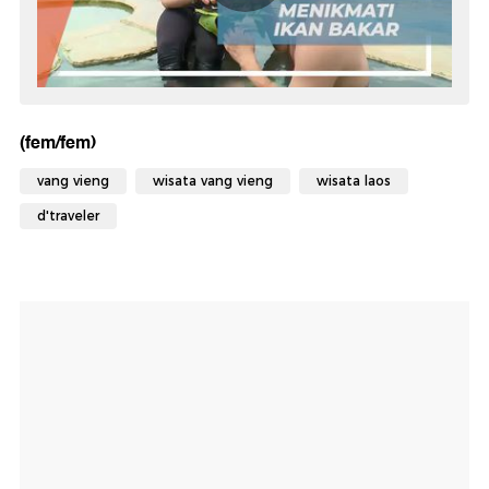
(fem/fem)
vang vieng
wisata vang vieng
wisata laos
d'traveler