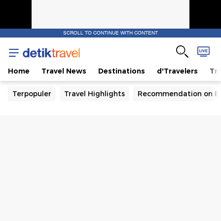
SCROLL TO CONTINUE WITH CONTENT
Home
Travel News
Destinations
d'Travelers
Tra
Terpopuler
Travel Highlights
Recommendation on B