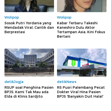
Wolipop
Wolipop
Sosok Putri Yordania yang
Kabar Terbaru Takeshi
Mendadak Viral, Cantik dan
Kaneshiro Dulu Aktor
Berprestasi
Tertampan Asia, Kini Fokus
Bertani
detikJogja
detikNews
RSUP soal Penghina Pasien
RS Pusri Palembang Pecat
BPJS: Kami Tak Mau ada
Dokter Viral Hina Pasien
Elda di Klinis Sardjito
BPJS 'Banyakin Duit Halal'