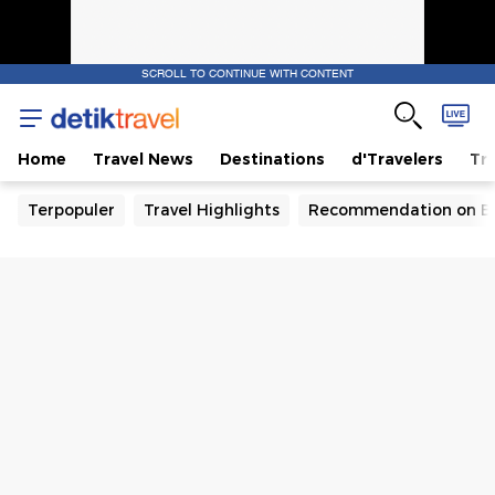
SCROLL TO CONTINUE WITH CONTENT
Home
Travel News
Destinations
d'Travelers
Tra
Terpopuler
Travel Highlights
Recommendation on B