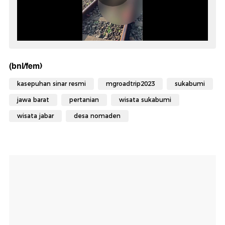
(bnl/fem)
kasepuhan sinar resmi
mgroadtrip2023
sukabumi
jawa barat
pertanian
wisata sukabumi
wisata jabar
desa nomaden