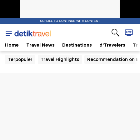
SCROLL TO CONTINUE WITH CONTENT
Home
Travel News
Destinations
d'Travelers
Tra
Terpopuler
Travel Highlights
Recommendation on B