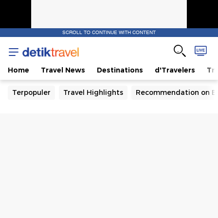
SCROLL TO CONTINUE WITH CONTENT
Home
Travel News
Destinations
d'Travelers
Tra
Terpopuler
Travel Highlights
Recommendation on B