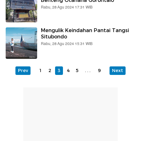
Benteng Otanaha Gorontalo
Rabu, 28 Agu 2024 17:31 WIB
Mengulik Keindahan Pantai Tangsi
Situbondo
Rabu, 28 Agu 2024 15:31 WIB
Prev
1
2
3
4
5
...
9
Next