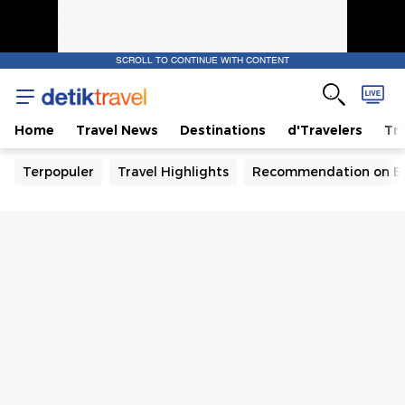
SCROLL TO CONTINUE WITH CONTENT
Home
Travel News
Destinations
d'Travelers
Tra
Terpopuler
Travel Highlights
Recommendation on B