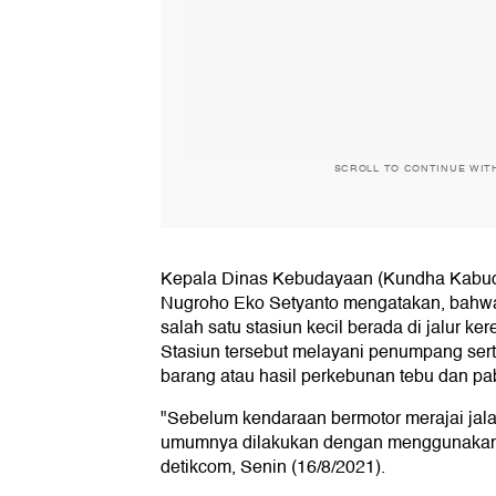
SCROLL TO CONTINUE WIT
Kepala Dinas Kebudayaan (Kundha Kabud
Nugroho Eko Setyanto mengatakan, bahwa
salah satu stasiun kecil berada di jalur ke
Stasiun tersebut melayani penumpang ser
barang atau hasil perkebunan tebu dan pab
"Sebelum kendaraan bermotor merajai jal
umumnya dilakukan dengan menggunaka
detikcom, Senin (16/8/2021).