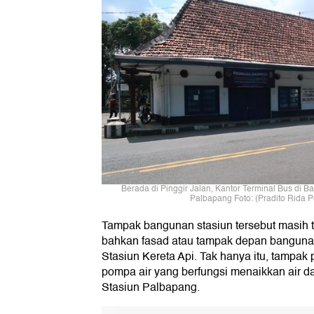
Berada di Pinggir Jalan, Kantor Terminal Bus di Ba
Palbapang Foto: (Pradito Rida P
Tampak bangunan stasiun tersebut masih t
bahkan fasad atau tampak depan bangun
Stasiun Kereta Api. Tak hanya itu, tampak
pompa air yang berfungsi menaikkan air da
Stasiun Palbapang.