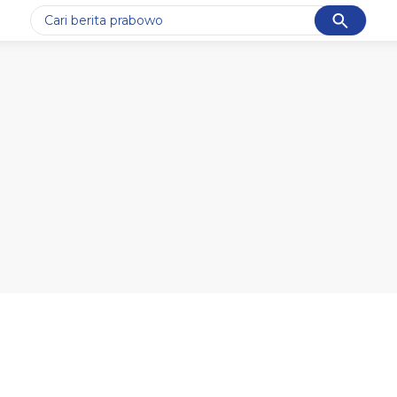
Cancel
Yang sedang ramai dicari
#1
data live draw sgp
#2
iran
#3
senjata
#4
prabowo
#5
gempa hari ini
Promoted
Terakhir yang dicari
Loading...