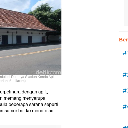
Ber
#
#
ntul ini Dulunya Stasiun Kereta Api
ertana/detikcom)
#
erpelihara dengan apik,
an memang menyerupai
 pula beberapa sarana seperti
#
ri sumur bor ke menara air