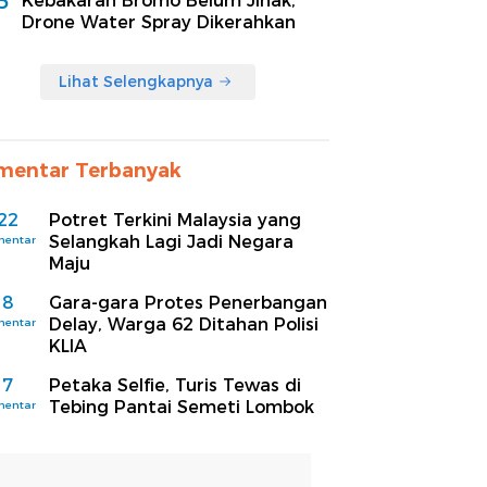
5
Kebakaran Bromo Belum Jinak,
Drone Water Spray Dikerahkan
Lihat Selengkapnya
mentar Terbanyak
22
Potret Terkini Malaysia yang
Selangkah Lagi Jadi Negara
mentar
Maju
8
Gara-gara Protes Penerbangan
Delay, Warga 62 Ditahan Polisi
mentar
KLIA
7
Petaka Selfie, Turis Tewas di
Tebing Pantai Semeti Lombok
mentar