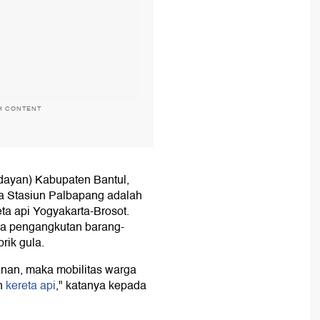
H CONTENT
ayan) Kabupaten Bantul,
 Stasiun Palbapang adalah
reta api Yogyakarta-Brosot.
ta pengangkutan barang-
rik gula.
anan, maka mobilitas warga
n
kereta api
," katanya kepada