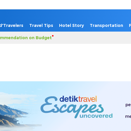
d'Travelers
Travel Tips
Hotel Story
Transportation
mmendation on Budget
pe
me