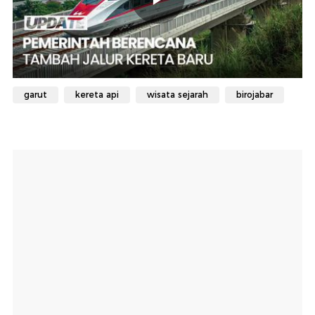
garut
kereta api
wisata sejarah
birojabar