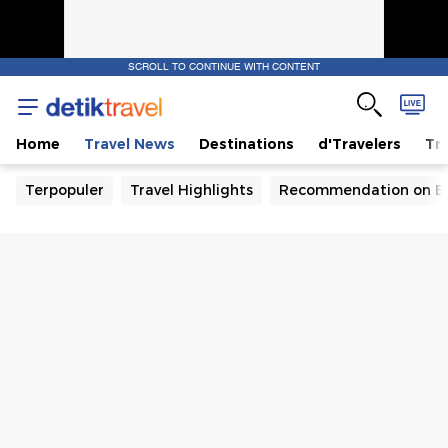
SCROLL TO CONTINUE WITH CONTENT
Home
Travel News
Destinations
d'Travelers
Tra
Terpopuler
Travel Highlights
Recommendation on B