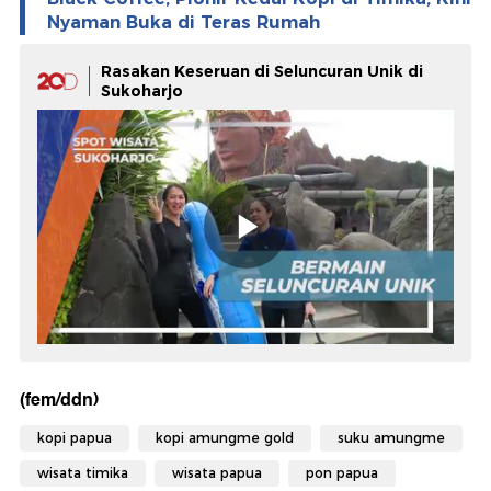
Nyaman Buka di Teras Rumah
Rasakan Keseruan di Seluncuran Unik di
Sukoharjo
(fem/ddn)
kopi papua
kopi amungme gold
suku amungme
wisata timika
wisata papua
pon papua