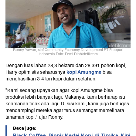
Ronny Yawan, staf Community Economy Development PT Freeport
Indonesia Foto: Femi Diah/detikcom
Dengan luas lahan 28,3 hektare dan 28.391 pohon kopi,
kopi Amungme
Harry optimistis seharusnya
bisa
menghasilkan 3-4 ton kopi dalam setahun.
"Kami sedang upayakan agar kopi Amungme bisa
produksi lebih banyak lagi. Makanya, kami berharap isu
keamanan tidak ada lagi. Di sisi kami, kami juga bertugas
mendampingi mereka agar terus semangat memelihara
tanaman kopi," ujar Ronny.
Baca juga:
Black Coffee, Pionir Kedai Kopi di Timika, Kini