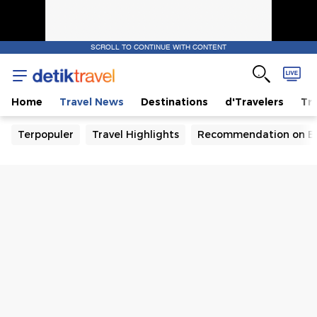
SCROLL TO CONTINUE WITH CONTENT
Home
Travel News
Destinations
d'Travelers
Tra
Terpopuler
Travel Highlights
Recommendation on B