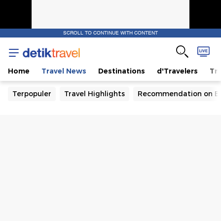
SCROLL TO CONTINUE WITH CONTENT
Home
Travel News
Destinations
d'Travelers
Tra
Terpopuler
Travel Highlights
Recommendation on B