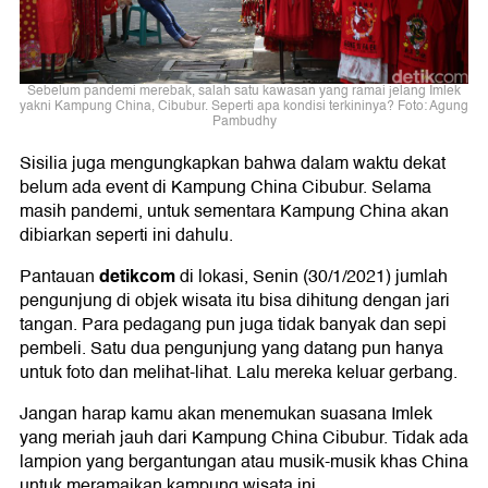
Sebelum pandemi merebak, salah satu kawasan yang ramai jelang Imlek
yakni Kampung China, Cibubur. Seperti apa kondisi terkininya? Foto: Agung
Pambudhy
Sisilia juga mengungkapkan bahwa dalam waktu dekat
belum ada event di Kampung China Cibubur. Selama
masih pandemi, untuk sementara Kampung China akan
dibiarkan seperti ini dahulu.
detikcom
Pantauan
di lokasi, Senin (30/1/2021) jumlah
pengunjung di objek wisata itu bisa dihitung dengan jari
tangan. Para pedagang pun juga tidak banyak dan sepi
pembeli. Satu dua pengunjung yang datang pun hanya
untuk foto dan melihat-lihat. Lalu mereka keluar gerbang.
Jangan harap kamu akan menemukan suasana Imlek
yang meriah jauh dari Kampung China Cibubur. Tidak ada
lampion yang bergantungan atau musik-musik khas China
untuk meramaikan kampung wisata ini.