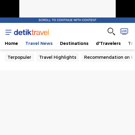
SCROLL TO CONTINUE WITH CONTENT
Home
Travel News
Destinations
d'Travelers
Tra
Terpopuler
Travel Highlights
Recommendation on B