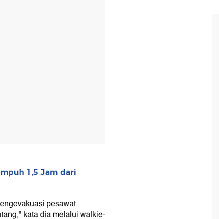
T
empuh 1,5 Jam dari
 mengevakuasi pesawat.
ng," kata dia melalui walkie-