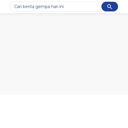
Cancel
Yang sedang ramai dicari
#1
data live draw sgp
#2
piala presiden 2026
#3
prabowo
#4
iran
#5
gempa hari ini
Promoted
Terakhir yang dicari
Loading...