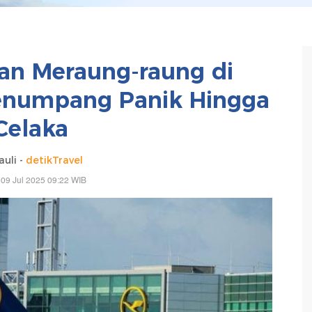
an Meraung-raung di
enumpang Panik Hingga
Celaka
uli -
detikTravel
09 Jul 2025 09:22 WIB