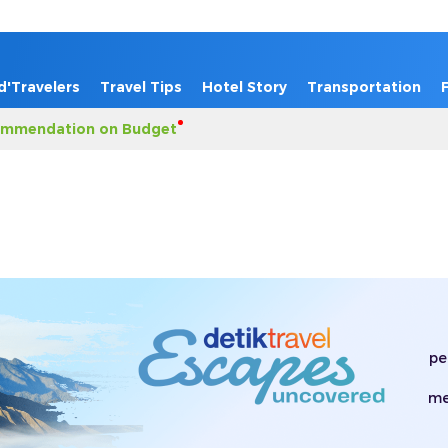
d'Travelers
Travel Tips
Hotel Story
Transportation
mmendation on Budget
pe
me