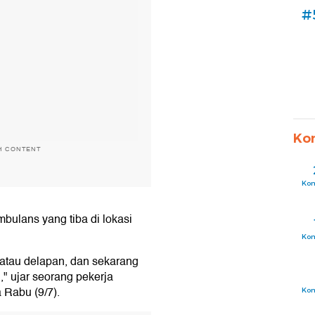
#
Ko
H CONTENT
Ko
bulans yang tiba di lokasi
Ko
 atau delapan, dan sekarang
" ujar seorang pekerja
 Rabu (9/7).
Ko