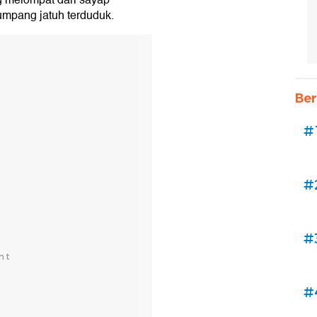
 melompat dari sayap
mpang jatuh terduduk.
Ber
#
#
#
#