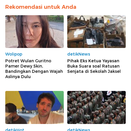
Rekomendasi untuk Anda
Wolipop
detikNews
Potret Wulan Guritno
Pihak Eks Ketua Yayasan
Pamer Dewy Skin,
Buka Suara soal Ratusan
Bandingkan Dengan Wajah
Senjata di Sekolah Jaksel
Aslinya Dulu
detikHot
detikNews