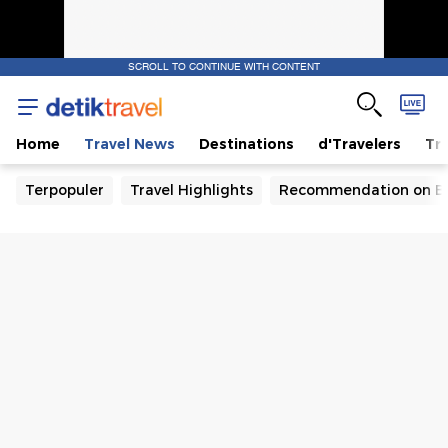
SCROLL TO CONTINUE WITH CONTENT
Home
Travel News
Destinations
d'Travelers
Tra
Terpopuler
Travel Highlights
Recommendation on B