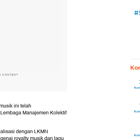
#
Ko
H CONTENT
Ko
usik ini telah
n Lembaga Manajemen Kolektif
Ko
ialisasi dengan LKMN
Ko
genai royalty musik dan lagu