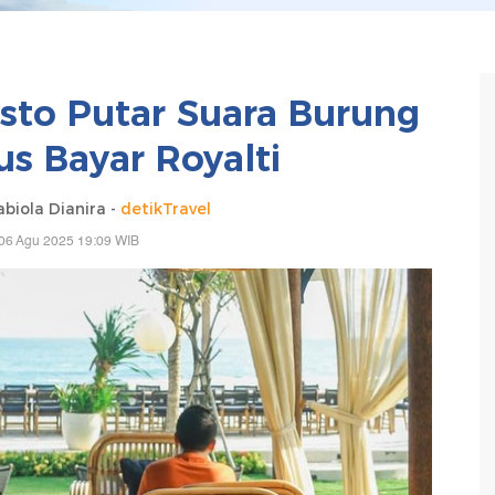
esto Putar Suara Burung
us Bayar Royalti
biola Dianira -
detikTravel
06 Agu 2025 19:09 WIB