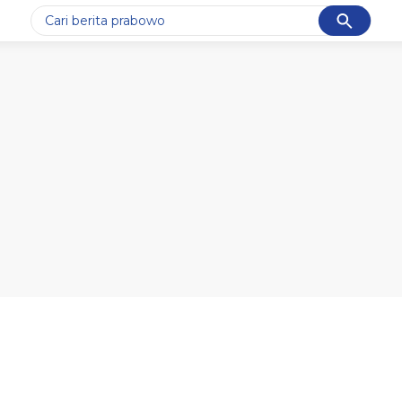
Cancel
Yang sedang ramai dicari
#1
data live draw sgp
#2
piala presiden 2026
#3
prabowo
#4
iran
#5
gempa hari ini
Promoted
Terakhir yang dicari
Loading...