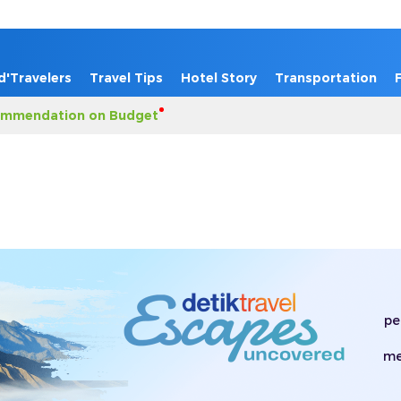
d'Travelers
Travel Tips
Hotel Story
Transportation
mmendation on Budget
pe
me