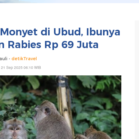
t Monyet di Ubud, Ibunya
n Rabies Rp 69 Juta
uli -
detikTravel
 21 Sep 2025 06:10 WIB