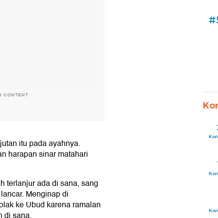
#
H CONTENT
Ko
Ko
utan itu pada ayahnya.
n harapan sinar matahari
Ko
terlanjur ada di sana, sang
 lancar. Menginap di
olak ke Ubud karena ramalan
Ko
 di sana.