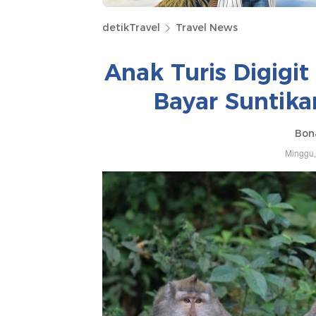
detikTravel
Travel News
Anak Turis Digigi
Bayar Suntika
Bona
Minggu,