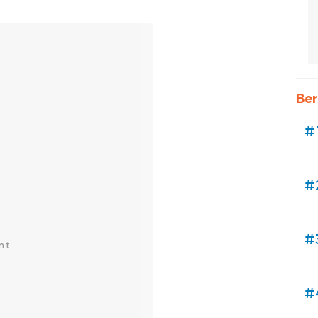
Ber
#
#
#
#