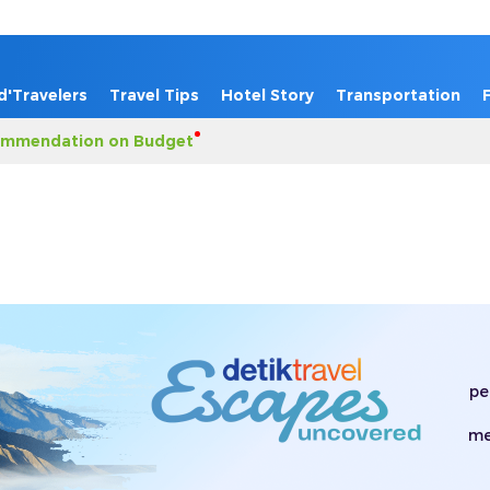
d'Travelers
Travel Tips
Hotel Story
Transportation
mmendation on Budget
pe
me